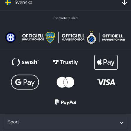
Svenska
i samarbete med
Sport