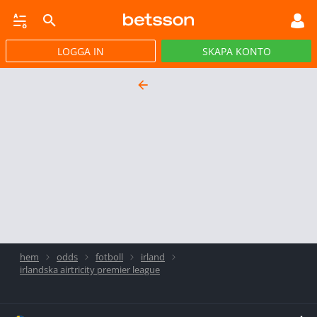
LOGGA IN
SKAPA KONTO
hem
odds
fotboll
irland
irlandska airtricity premier league