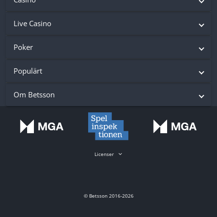
Live Casino
Poker
Populärt
Om Betsson
Licenser
© Betsson 2016-2026