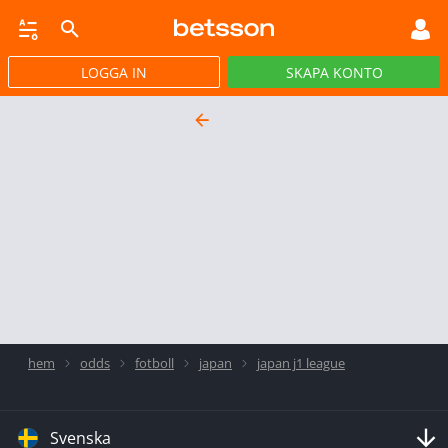
LOGGA IN
SKAPA KONTO
hem
odds
fotboll
japan
japan j1 league
Svenska