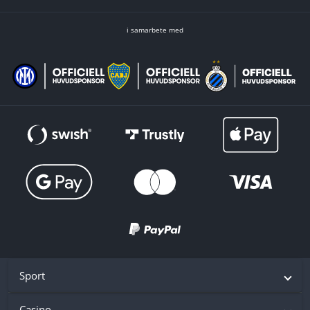
i samarbete med
Sport
Casino