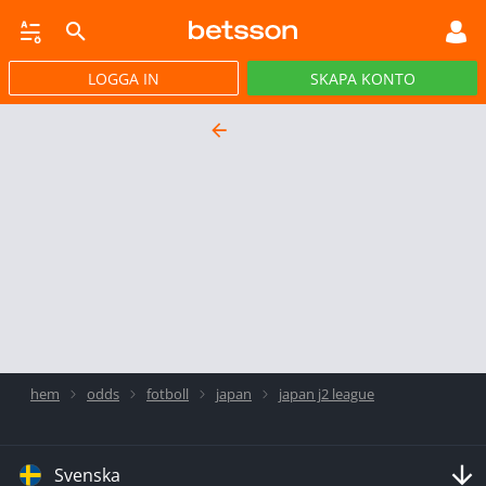
LOGGA IN
SKAPA KONTO
hem
odds
fotboll
japan
japan j2 league
Svenska