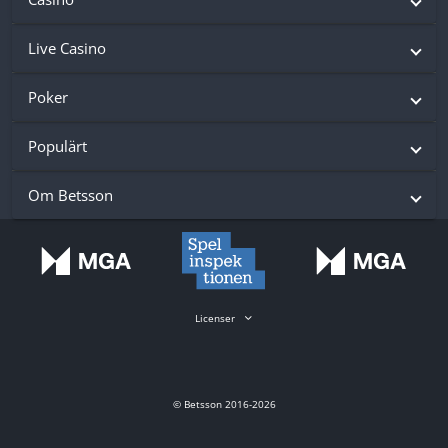
Live Casino
Poker
Populärt
Om Betsson
Licenser
© Betsson 2016-2026