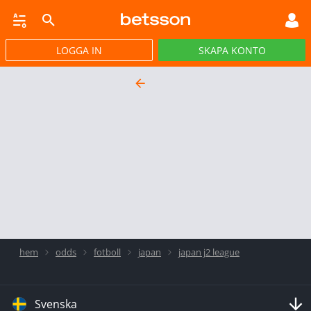
LOGGA IN
SKAPA KONTO
hem
odds
fotboll
japan
japan j2 league
Svenska