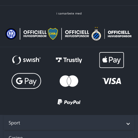
i samarbete med
Sport
Casino