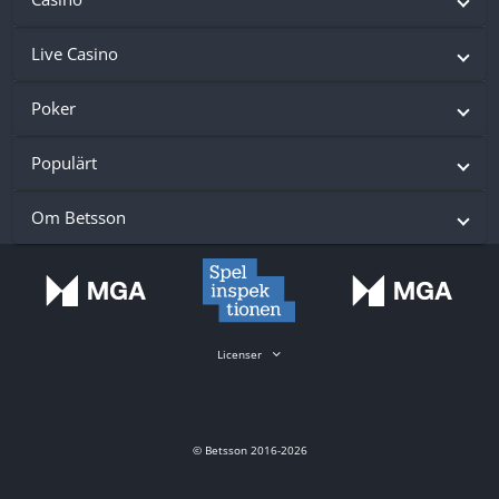
Live Casino
Poker
Populärt
Om Betsson
Licenser
© Betsson 2016-2026