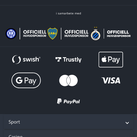
i samarbete med
Sport
Casino