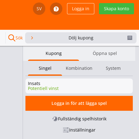
SV
Logga in
Skapa konto
English
Svenska
Sök
Dölj kupong
Kupong
Öppna spel
Singel
Kombination
System
Insats
Potentiell vinst
Logga in för att lägga spel
Fullständig spelhistorik
Inställningar