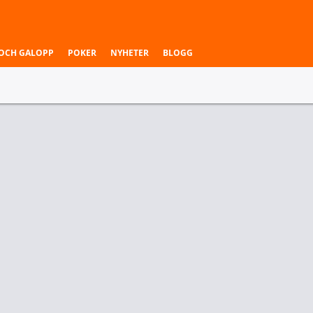
 OCH GALOPP
POKER
NYHETER
BLOGG