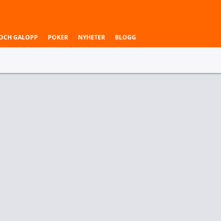
 OCH GALOPP
POKER
NYHETER
BLOGG