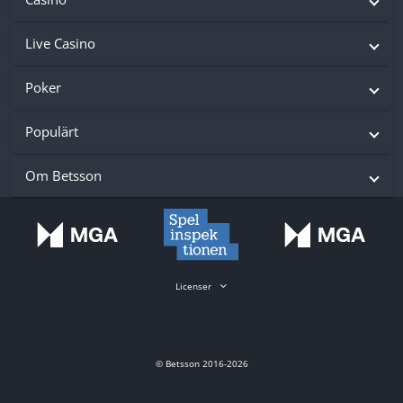
Live Casino
Poker
Populärt
Om Betsson
Licenser
© Betsson 2016-2026