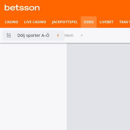
CASINO
LIVE CASINO
JACKPOTTSPEL
ODDS
LIVEBET
TRAV
Dölj sporter A–Ö
Hem
>
Hem
Livespel
Startar
snart
Spelhistorik
Inställningar
Odds-boost