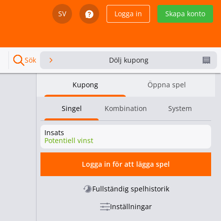
SV
Logga in
Skapa konto
English
Svenska
Sök
Dölj kupong
Kupong
Öppna spel
Singel
Kombination
System
Insats
Potentiell vinst
Logga in för att lägga spel
Fullständig spelhistorik
Inställningar