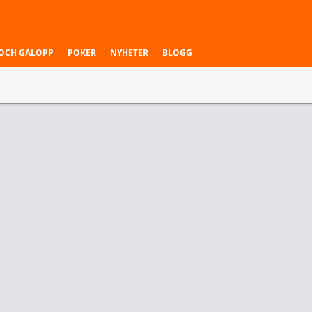
 OCH GALOPP
POKER
NYHETER
BLOGG