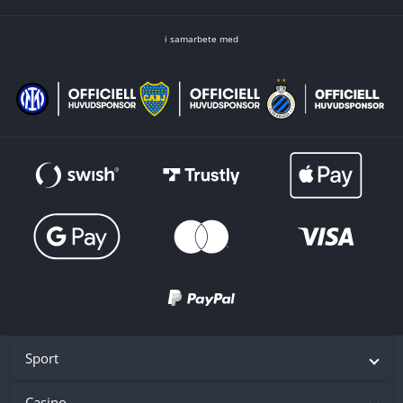
i samarbete med
Sport
Casino