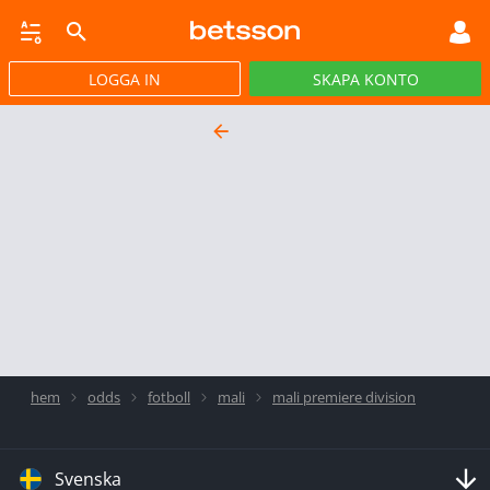
LOGGA IN
SKAPA KONTO
hem
odds
fotboll
mali
mali premiere division
Svenska