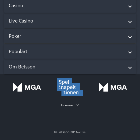
Casino
Live Casino
Poker
Populärt
Om Betsson
Licenser
© Betsson 2016-2026