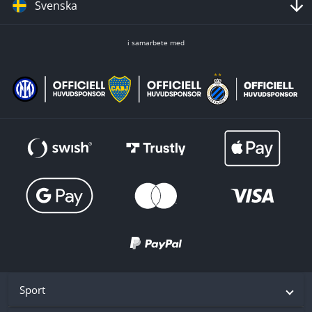
Svenska
i samarbete med
Sport