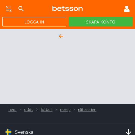
LOGGA IN
SKAPA KONTO
hem
odds
fotboll
norge
eliteserien
Svenska