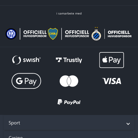
i samarbete med
Sport
Casino