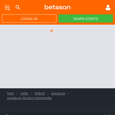
LOGGA IN
SKAPA KONTO
JACKPOTTSPEL
LIVEBET
TRAV OCH GALOPP
POKER
NYHETER
hem
odds
fotboll
paraguay
paraguay division intermedia