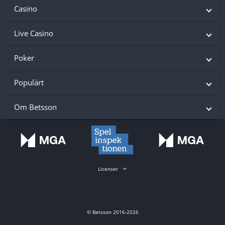
Casino
Live Casino
Poker
Populärt
Om Betsson
Licenser
© Betsson 2016-2026