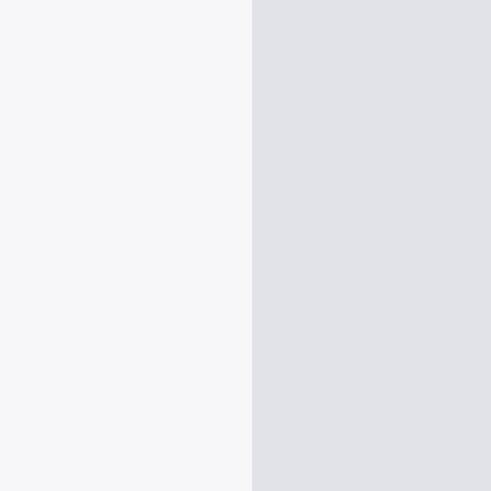
Statistik och
Följ oss på
liveresultat
Mörkt/Ljust
Läge
Favoriter
Klicka på
stjärnikonen för
att lägga till i
Favoriter
i samarbete med