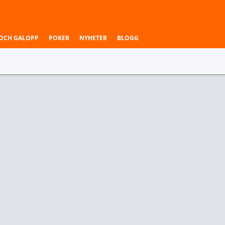
 OCH GALOPP
POKER
NYHETER
BLOGG