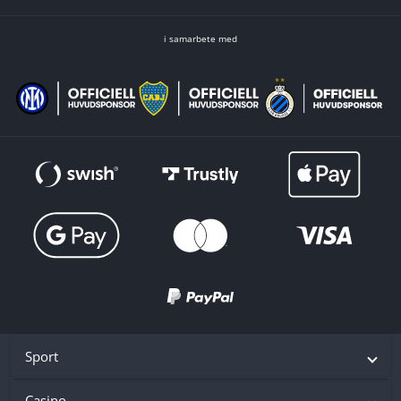
i samarbete med
Sport
Casino