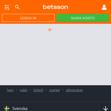
LOGGA IN
SKAPA KONTO
hem
odds
fotboll
sverige
allsvenskan
Svenska