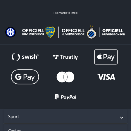
i samarbete med
Sport
Casino