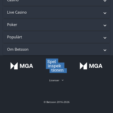
Live Casino
Poker
Populärt
Om Betsson
Licenser
© Betsson 2016-2026