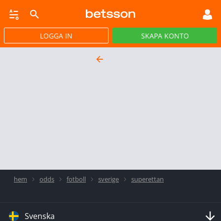
LOGGA IN
SKAPA KONTO
JACKPOTTSPEL
LIVEBET
TRAV OCH GALOPP
POKER
NYHETER
hem
odds
fotboll
sverige
superettan
Svenska