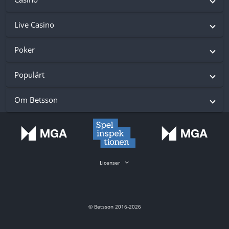
Live Casino
Poker
Populärt
Om Betsson
Licenser
© Betsson 2016-2026