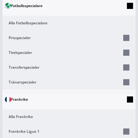
Fotbollsspecialare
Alla Fotbollsspecialare
Prisspecialer
Titelspecialer
Transferspecialer
Tränarspecialer
Frankrike
Alla Frankrike
Frankrike Ligue 1