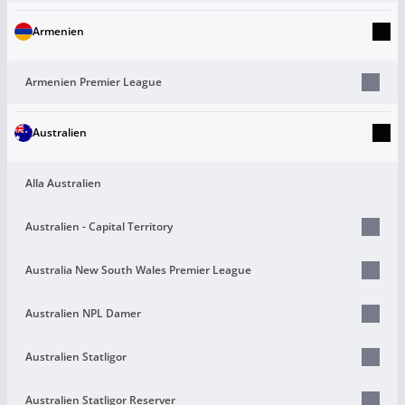
Armenien
Armenien Premier League
Australien
Alla Australien
Australien - Capital Territory
Australia New South Wales Premier League
Australien NPL Damer
Australien Statligor
Australien Statligor Reserver