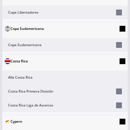
Copa Libertadores
Copa Sudamericana
Copa Sudamericana
Costa Rica
Alla Costa Rica
Costa Rica Primera División
Costa Rica Liga de Ascenso
Cypern