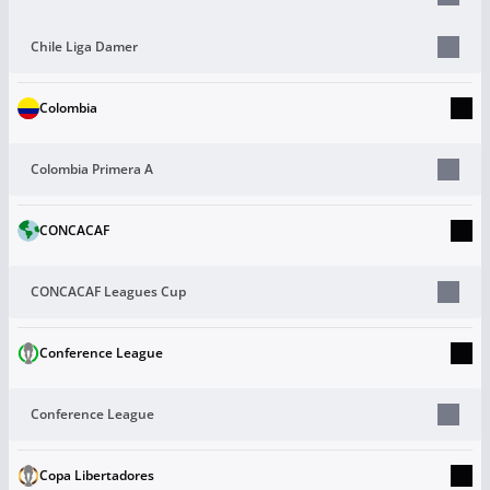
Chile Liga Damer
Colombia
Colombia Primera A
CONCACAF
CONCACAF Leagues Cup
Conference League
Conference League
Copa Libertadores