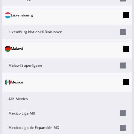
Luxembourg
luxemburg Nationell Divisionen
Malawi
Malawi Superligaen
Mexico
Alla Mexico
Mexico Liga MX
Mexico Liga de Expansión MX