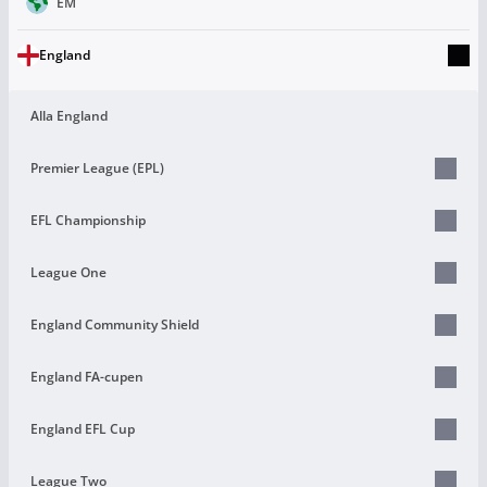
EM
England
Alla England
Premier League (EPL)
EFL Championship
League One
England Community Shield
England FA-cupen
England EFL Cup
League Two