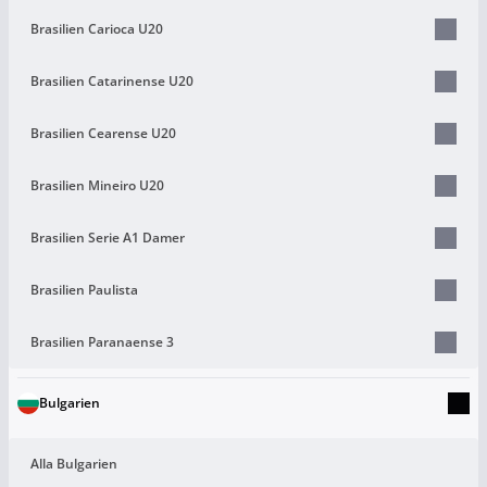
Brasilien Carioca U20
Brasilien Catarinense U20
Brasilien Cearense U20
Brasilien Mineiro U20
Brasilien Serie A1 Damer
Brasilien Paulista
Brasilien Paranaense 3
Bulgarien
Alla Bulgarien