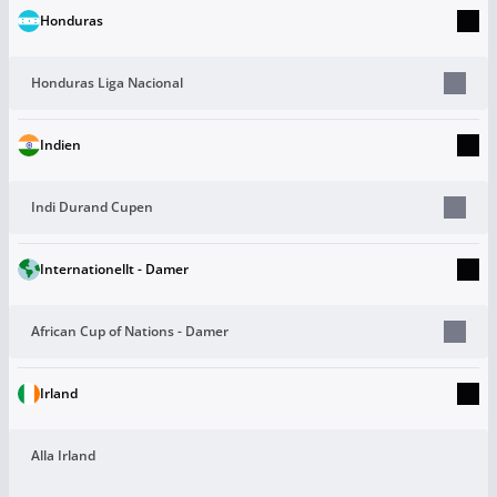
Honduras
Honduras Liga Nacional
Indien
Indi Durand Cupen
Internationellt - Damer
African Cup of Nations - Damer
Irland
Alla Irland