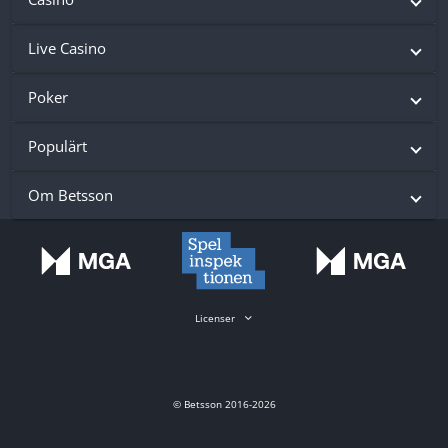
Live Casino
Poker
Populärt
Om Betsson
Licenser
© Betsson 2016-2026