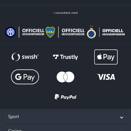
i samarbete med
Sport
Casino