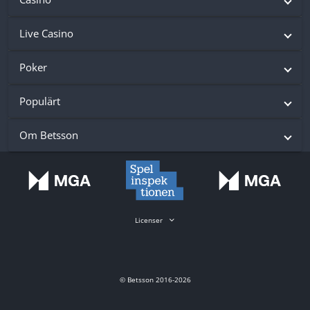
Live Casino
Poker
Populärt
Om Betsson
Licenser
© Betsson 2016-2026