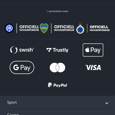
i samarbete med
Sport
Casino