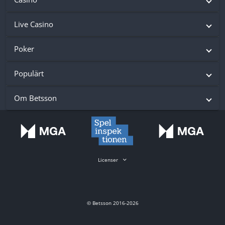
Live Casino
Poker
Populärt
Om Betsson
Licenser
© Betsson 2016-2026