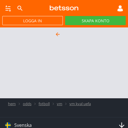
LOGGA IN
SKAPA KONTO
hem
odds
fotboll
vm
vm kval uefa
Svenska