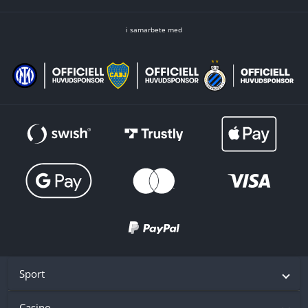
i samarbete med
Sport
Casino