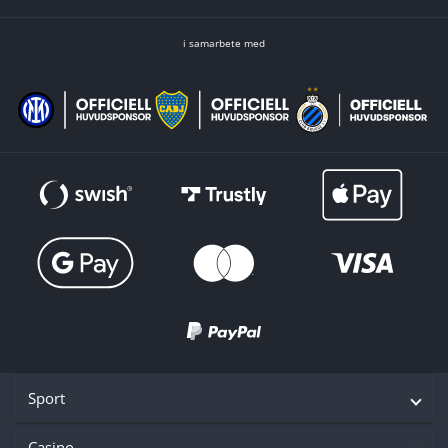
i samarbete med
Sport
Casino