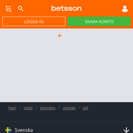
LOGGA IN
SKAPA KONTO
hem
odds
ishockey
sverige
shl
Svenska