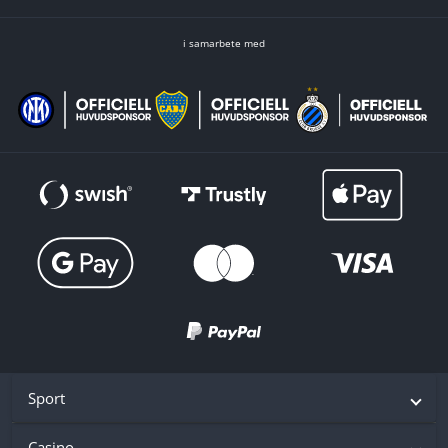
i samarbete med
Sport
Casino