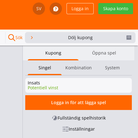
SV
Logga in
Skapa konto
English
Svenska
Sök
Dölj kupong
Kupong
Öppna spel
Singel
Kombination
System
Insats
Potentiell vinst
Logga in för att lägga spel
Fullständig spelhistorik
Inställningar