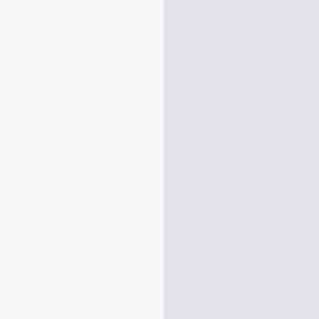
Statistik och
Följ oss på
liveresultat
Mörkt/Ljust
Läge
Favoriter
Klicka på
stjärnikonen för
att lägga till i
Favoriter
i samarbete med