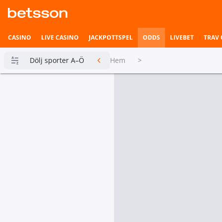
CASINO
LIVE CASINO
JACKPOTTSPEL
ODDS
LIVEBET
TRAV
Dölj sporter A–Ö
Hem
>
Hem
Livespel
Startar
snart
Spelhistorik
Inställningar
Odds-boost