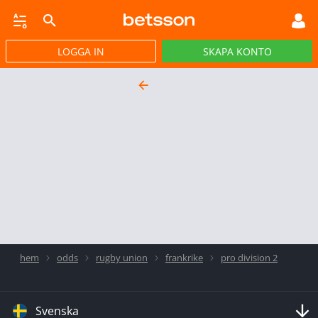
LOGGA IN
SKAPA KONTO
hem
odds
rugby union
frankrike
pro division 2
Svenska