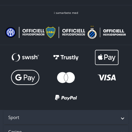
i samarbete med
Sport
Casino