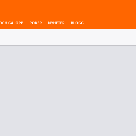
 OCH GALOPP
POKER
NYHETER
BLOGG