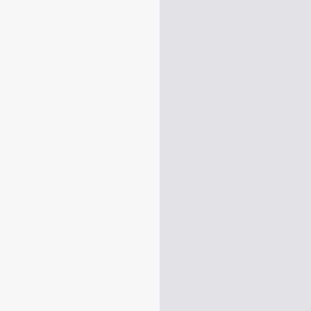
Statistik och
Följ oss på
liveresultat
Mörkt/Ljust
Läge
Favoriter
Klicka på
stjärnikonen för
att lägga till i
Favoriter
i samarbete med