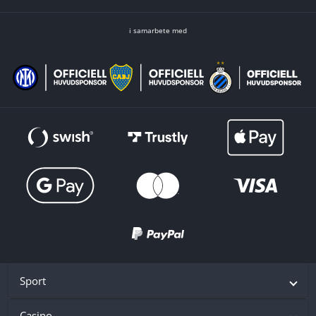
i samarbete med
Sport
Casino