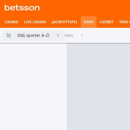
CASINO
LIVE CASINO
JACKPOTTSPEL
ODDS
LIVEBET
TRAV
Dölj sporter A–Ö
Hem
>
Hem
Livespel
Startar
snart
Spelhistorik
Inställningar
Odds-boost