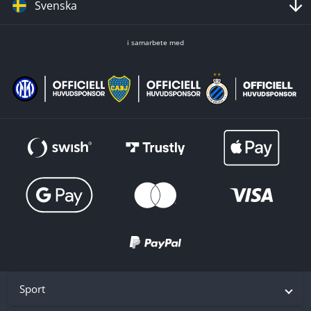
Svenska
i samarbete med
Sport