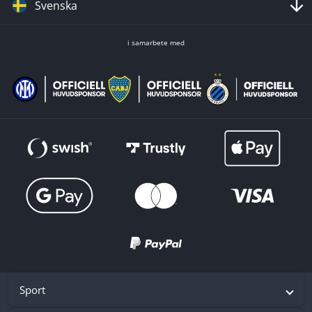
Svenska
i samarbete med
Sport