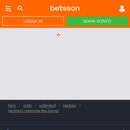
LOGGA IN
SKAPA KONTO
hem
odds
volleyboll
tjeckien
tjeckiens regionala liga damer