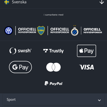
Svenska
i samarbete med
Sport