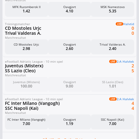
Matchresultat
MFK Ruzomberok II
Oavgjort
MSK Namestovo
1.42
4.10
5.35
Träningsmatcher
Halvtid
CD Mostoles Urjc
0
Trival Valderas A.
0
Matchresultat
CD Mostoles Urjc
Oavgjort
Trival Valderas A.
2.98
2.60
2.40
eFootball Adriatic League - 10 min spel
2:a Halvlek
Juventus (Misterx)
2
SS Lazio (Cleo)
5
Matchresultat
Juventus (Misterx)
Oavgjort
SS Lazio (Cleo)
100.00
9.00
1.01
eFootball Adriatic League - 10 min spel
2:a Halvlek
FC Inter Milano (Vangogh)
4
SSC Napoli (Kai)
4
Matchresultat
FC Inter Milano (Vangogh)
Oavgjort
SSC Napoli (Kai)
7.00
1.19
7.00