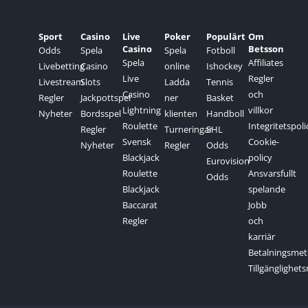
Några konkreta tips som du kan ta del av när du vill spela på odds är bland
annat att:
Se vilken form laget är i
. Inför en kommande match bör du ta en extra
Sport
Casino
Live
Poker
Populärt
Om
titt på lagets form. Har de presterat bra de senaste dagarna? Verkar
spelarna vara i bra form? Saknas någon av de bästa spelarna? Osv. Ett
Casino
Betsson
Odds
Spela
Spela
Fotboll
lag som är i toppform kommer prestera bättre än ett lag som har haft
Spela
Affiliates
Livebetting
det kämpigt.
Casino
online
Ishockey
Live
Regler
Livestream
Slots
Ladda
Tennis
Spelar laget på hemma- eller bortaplan?
Se hur laget du vill satsa på
har presterat tidigare när de spelat på hemmaplan gentemot när de har
Casino
och
Regler
Jackpottspel
ner
Basket
spelat borta. Vissa lag presterar bra oavsett vart de spelar medan andra
Lightning
villkor
inte gör det. Och vissa är omöjliga att slå på hemmaplan när de har stöd
Nyheter
Bordsspel
klienten
Handboll
från hemmapubliken.
Roulette
Integritetspoli
Regler
Turneringar
SHL
Spana i olika typer av odds
. Kanske satsar du alltid på samma marknad
och lägger alltid samma typ av bet, du kan då gå miste om en rad olika
Svensk
Cookie-
Nyheter
Regler
Odds
spännande odds-alternativ som du eventuellt kan vinna på. Spana in alla
Blackjack
policy
olika odds som Betsson erbjuder!
Eurovision
Roulette
Ansvarsfullt
Odds
Hur spelar jag på odds?
Blackjack
spelande
Baccarat
Jobb
Genom att gå in på vår sajt och sportsbook får du tillgång till alla aktuella odds
online som uppdateras löpande. Det är enkelt att registrera dig och tack vare
Regler
och
moderna betallösningar kan vi också erbjuda trygghet i att allt funkar som du vill
karriär
att det ska göra när du lägger dina spel.
Betalningsme
Villkor
Tillgänglighe
Det är viktigt med schyssta villkor för dig som vill hitta bra odds och det ska
säkerställas från vår första kontakt och under hela din tid som spelare hos oss.
Det handlar om att ge dig en enkel och förståelig plattform för ditt spel på odds