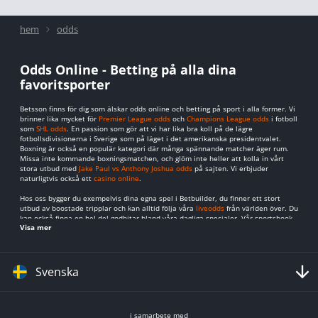
hem
odds
Odds Online - Betting på alla dina
favoritsporter
Betsson finns för dig som älskar odds online och betting på sport i alla former. Vi
brinner lika mycket för
Premier League odds
och
Champions League odds
i fotboll
som
SHL odds
. En passion som gör att vi har lika bra koll på de lägre
fotbollsdivisionerna i Sverige som på läget i det amerikanska presidentvalet.
Boxning är också en populär kategori där många spännande matcher äger rum.
Missa inte kommande boxningsmatchen, och glöm inte heller att kolla in vårt
stora utbud med
Jake Paul vs Anthony Joshua odds
på sajten. Vi erbjuder
naturligtvis också ett
casino online
.
Hos oss bygger du exempelvis dina egna spel i Betbuilder, du finner ett stort
utbud av boostade tripplar och kan alltid följa våra
liveodds
från världen över. Du
kan också finna en hel del godbitar bland våra dagliga specialer. Vår sportsbook
Visa mer
siktar att på att vara heltäckande på samma sätt som vi finns på de flesta
marknader.
Varför spela på odds online hos Betsson?
Svenska
Erfarenhet har betydelse och det är något vi på Betsson har sedan 50 år tillbaka.
En erfarenhet som ger kunskap och i sin tur ett stort utbud. Inom exempelvis
fotboll odds
sträcker sig vårt utbud från lägre divisioner i Sverige till Champions
League odds och andra stora turneringar, men vi erbjuder odds inom de allra
i samarbete med