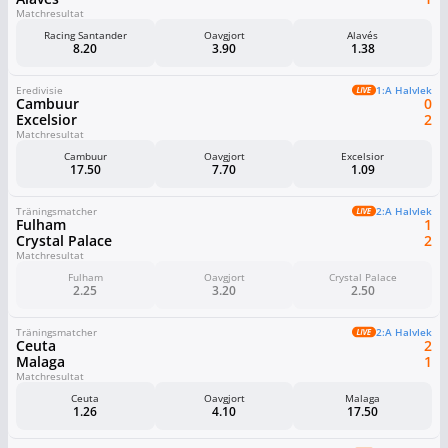
Matchresultat
Racing Santander
Oavgjort
Alavés
8.20
3.90
1.38
Eredivisie
1:a Halvlek
Cambuur
0
Excelsior
2
Matchresultat
Cambuur
Oavgjort
Excelsior
17.50
7.70
1.09
Träningsmatcher
2:a Halvlek
Fulham
1
Crystal Palace
2
Matchresultat
Fulham
Oavgjort
Crystal Palace
2.25
3.20
2.50
Träningsmatcher
2:a Halvlek
Ceuta
2
Malaga
1
Matchresultat
Ceuta
Oavgjort
Malaga
1.26
4.10
17.50