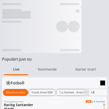
Populärt just nu
Live
Kommande
Startar snart
Fotboll
Matchresultat
Totalt Antal Mål
1:a Halvlek - Antal Mål
+3
Halvtidsre
Träningsmatcher
2:a Halvlek
Racing Santander
0
Alavés
1