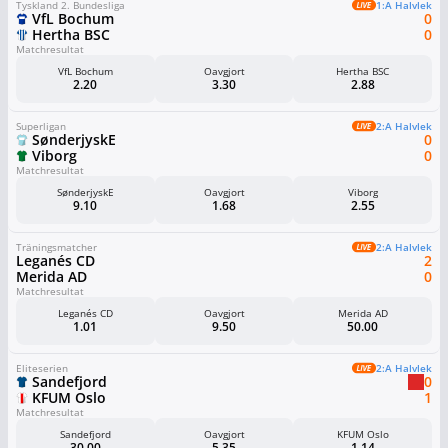
Tyskland 2. Bundesliga
1:a Halvlek
VfL Bochum
0
Hertha BSC
0
Matchresultat
VfL Bochum
Oavgjort
Hertha BSC
2.20
3.30
2.88
Superligan
2:a Halvlek
SønderjyskE
0
Viborg
0
Matchresultat
SønderjyskE
Oavgjort
Viborg
9.10
1.68
2.55
Träningsmatcher
2:a Halvlek
Leganés CD
2
Merida AD
0
Matchresultat
Leganés CD
Oavgjort
Merida AD
1.01
9.50
50.00
Eliteserien
2:a Halvlek
Sandefjord
0
KFUM Oslo
1
Matchresultat
Sandefjord
Oavgjort
KFUM Oslo
30.00
5.35
1.14