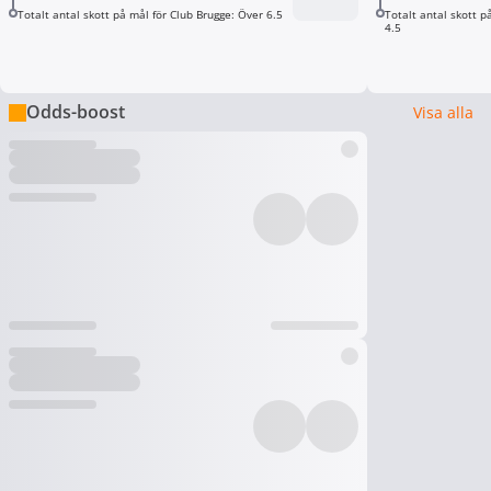
Totalt antal skott på mål för Club Brugge: Över 6.5
Totalt antal skott p
4.5
Matchresultat: Club Brugge
Matchresultat: Rosa
Odds-boost
Visa alla
2.73
Totalt antal skott på mål för Club Brugge: Över 6.5
Målgörare i matche
Totalt antal kort för KV Kortrijk: Över 1.5
Totalt antal hörnor:
Matchresultat: Club Brugge
Matchresultat: Rosa
3.03
Båda lagen gör mål: Ja
Målgörare i matchen
Totalt antal mål: Över 3.5
Totalt antal hörnor: