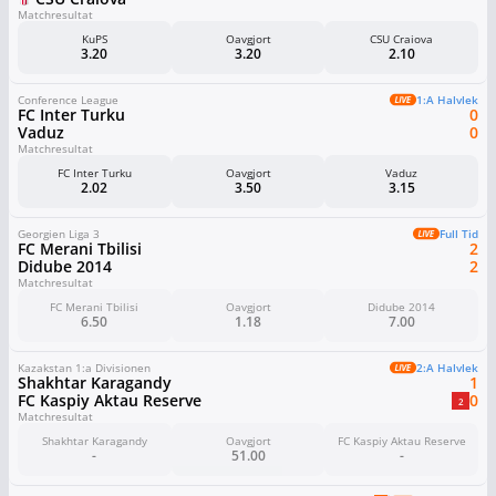
Matchresultat
KuPS
Oavgjort
CSU Craiova
3.20
3.20
2.10
Conference League
1:a Halvlek
FC Inter Turku
0
Vaduz
0
Matchresultat
FC Inter Turku
Oavgjort
Vaduz
2.02
3.50
3.15
Georgien Liga 3
Full Tid
FC Merani Tbilisi
2
Didube 2014
2
Matchresultat
FC Merani Tbilisi
Oavgjort
Didube 2014
6.50
1.18
7.00
Kazakstan 1:a Divisionen
2:a Halvlek
Shakhtar Karagandy
1
FC Kaspiy Aktau Reserve
0
2
Matchresultat
Shakhtar Karagandy
Oavgjort
FC Kaspiy Aktau Reserve
-
51.00
-