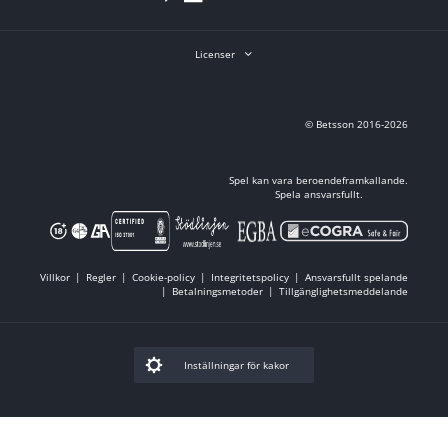
betalsystem är enkla, effektiva och säkra. Men också att det finns
insättningsgränser och ett självavstängningsverktyg så du inte behöver vara
orolig över att tappa kontrollen.
Licenser
Betsson erbjuder både spänning och trygghet, vilket ju gör oss till en odds-
partner som delar din passion och som du också ska kunna följa genom alla
sporter och övriga tävlingar. Din egen helhetsleverantör av odds.
© Betsson 2016-2026
Spel kan vara beroendeframkallande.
Spela ansvarsfullt.
Villkor
Regler
Cookie-policy
Integritetspolicy
Ansvarsfullt spelande
Betalningsmetoder
Tillgänglighetsmeddelande
Inställningar för kakor