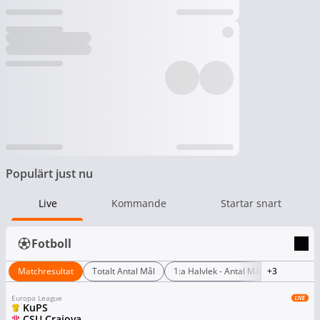
Populärt just nu
Live
Kommande
Startar snart
Fotboll
Matchresultat
Totalt Antal Mål
1:a Halvlek - Antal Mål
+3
Halvtidsre
Europa League
KuPS
CSU Craiova