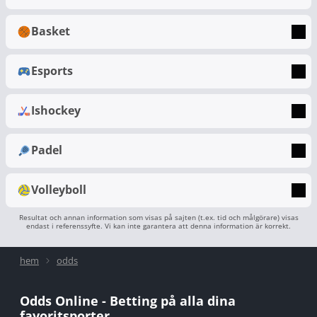
Basket
Esports
Ishockey
Padel
Volleyboll
Resultat och annan information som visas på sajten (t.ex. tid och målgörare) visas
endast i referenssyfte. Vi kan inte garantera att denna information är korrekt.
hem
odds
Odds Online - Betting på alla dina
favoritsporter