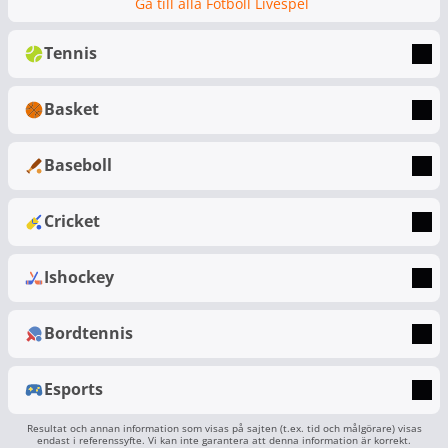
Gå till alla Fotboll Livespel
Tennis
Basket
Baseboll
Cricket
Ishockey
Bordtennis
Esports
Resultat och annan information som visas på sajten (t.ex. tid och målgörare) visas
endast i referenssyfte. Vi kan inte garantera att denna information är korrekt.