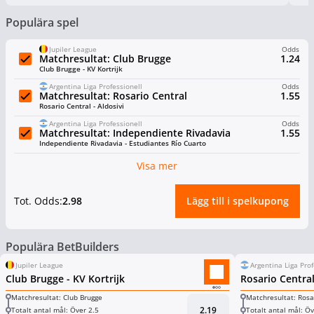
Populära spel
Jupiler League
Odds
Matchresultat: Club Brugge
1.24
Club Brugge - KV Kortrijk
Argentina Liga Professionell
Odds
Matchresultat: Rosario Central
1.55
Rosario Central - Aldosivi
Argentina Liga Professionell
Odds
Matchresultat: Independiente Rivadavia
1.55
Independiente Rivadavia - Estudiantes Río Cuarto
Visa mer
Tot. Odds:
2.98
Lägg till i spelkupong
Populära BetBuilders
Jupiler League
Argentina Liga Prof
Club Brugge - KV Kortrijk
Rosario Central
Matchresultat: Club Brugge
Matchresultat: Rosa
2.19
Totalt antal mål: Över 2.5
Totalt antal mål: Öv