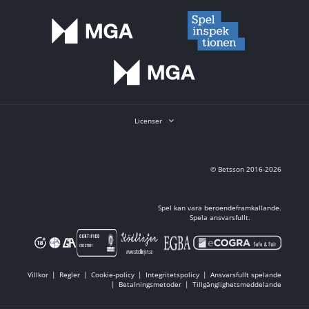
online. Du ska känna dig trygg i att vi ger dig vettiga odds såväl som hanterar
dina spel och pengar på ett säkert sätt.
Spela ansvarsfullt
Betting handlar om underhållning. Det ska skapa spänning i vardagen där du
kanske blir den som gör den allra vassaste analysen. Därför är det också viktigt
att du delar denna passion med en väletablerad och trygg aktör som förstår
vikten av att du ska kunna spela säkert och ansvarsfullt. Du ska vara trygg i att
betalsystem är enkla, effektiva och säkra. Men också att det finns
insättningsgränser och ett självavstängningsverktyg så du inte behöver vara
orolig över att tappa kontrollen.
Licenser
Betsson erbjuder både spänning och trygghet, vilket ju gör oss till en odds-
partner som delar din passion och som du också ska kunna följa genom alla
sporter och övriga tävlingar. Din egen helhetsleverantör av odds.
© Betsson 2016-2026
Spel kan vara beroendeframkallande.
Spela ansvarsfullt.
Villkor
Regler
Cookie-policy
Integritetspolicy
Ansvarsfullt spelande
Betalningsmetoder
Tillgänglighetsmeddelande