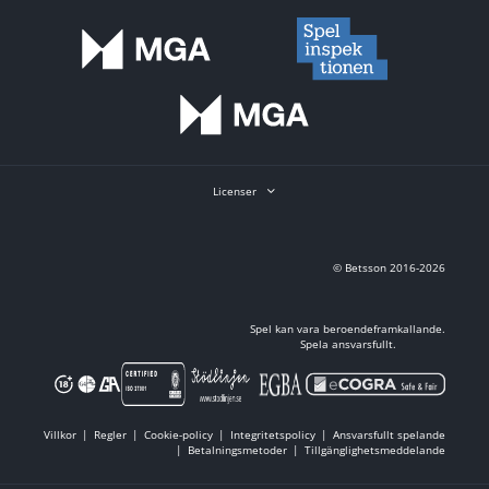
online. Du ska känna dig trygg i att vi ger dig vettiga odds såväl som hanterar
dina spel och pengar på ett säkert sätt.
Spela ansvarsfullt
Betting handlar om underhållning. Det ska skapa spänning i vardagen där du
kanske blir den som gör den allra vassaste analysen. Därför är det också viktigt
att du delar denna passion med en väletablerad och trygg aktör som förstår
vikten av att du ska kunna spela säkert och ansvarsfullt. Du ska vara trygg i att
betalsystem är enkla, effektiva och säkra. Men också att det finns
insättningsgränser och ett självavstängningsverktyg så du inte behöver vara
orolig över att tappa kontrollen.
Licenser
Betsson erbjuder både spänning och trygghet, vilket ju gör oss till en odds-
partner som delar din passion och som du också ska kunna följa genom alla
sporter och övriga tävlingar. Din egen helhetsleverantör av odds.
© Betsson 2016-2026
Spel kan vara beroendeframkallande.
Spela ansvarsfullt.
Villkor
Regler
Cookie-policy
Integritetspolicy
Ansvarsfullt spelande
Betalningsmetoder
Tillgänglighetsmeddelande