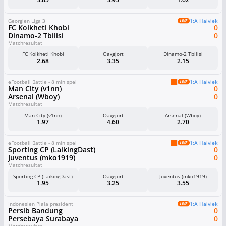
Georgien Liga 3
1:a Halvlek
FC Kolkheti Khobi
0
Dinamo-2 Tbilisi
0
Matchresultat
FC Kolkheti Khobi
Oavgjort
Dinamo-2 Tbilisi
2.68
3.35
2.15
eFootball Battle - 8 min spel
1:a Halvlek
Man City (v1nn)
0
Arsenal (Wboy)
0
Matchresultat
Man City (v1nn)
Oavgjort
Arsenal (Wboy)
1.97
4.60
2.70
eFootball Battle - 8 min spel
1:a Halvlek
Sporting CP (LaikingDast)
0
Juventus (mko1919)
0
Matchresultat
Sporting CP (LaikingDast)
Oavgjort
Juventus (mko1919)
1.95
3.25
3.55
Indonesien Piala president
1:a Halvlek
Persib Bandung
0
Persebaya Surabaya
0