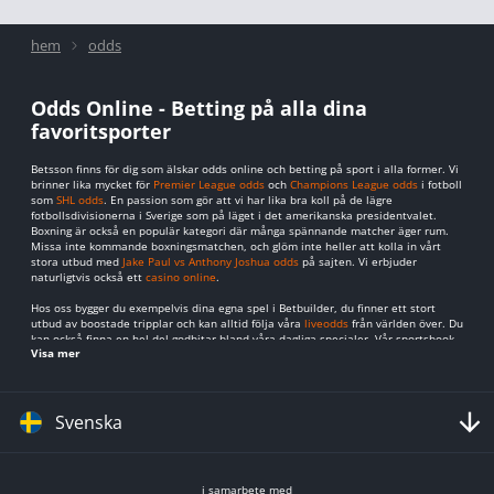
hem
odds
Odds Online - Betting på alla dina
favoritsporter
Betsson finns för dig som älskar odds online och betting på sport i alla former. Vi
brinner lika mycket för
Premier League odds
och
Champions League odds
i fotboll
som
SHL odds
. En passion som gör att vi har lika bra koll på de lägre
fotbollsdivisionerna i Sverige som på läget i det amerikanska presidentvalet.
Boxning är också en populär kategori där många spännande matcher äger rum.
Missa inte kommande boxningsmatchen, och glöm inte heller att kolla in vårt
stora utbud med
Jake Paul vs Anthony Joshua odds
på sajten. Vi erbjuder
naturligtvis också ett
casino online
.
Hos oss bygger du exempelvis dina egna spel i Betbuilder, du finner ett stort
utbud av boostade tripplar och kan alltid följa våra
liveodds
från världen över. Du
kan också finna en hel del godbitar bland våra dagliga specialer. Vår sportsbook
Visa mer
siktar att på att vara heltäckande på samma sätt som vi finns på de flesta
marknader.
Varför spela på odds online hos Betsson?
Svenska
Erfarenhet har betydelse och det är något vi på Betsson har sedan 50 år tillbaka.
En erfarenhet som ger kunskap och i sin tur ett stort utbud. Inom exempelvis
fotboll odds
sträcker sig vårt utbud från lägre divisioner i Sverige till Champions
League odds och andra stora turneringar, men vi erbjuder odds inom de allra
i samarbete med