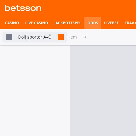
CASINO
LIVE CASINO
JACKPOTTSPEL
ODDS
LIVEBET
TRAV
Dölj sporter A–Ö
Hem
>
Hem
LIVESPEL
SHL
PL
Livespel
EUROPA LEAGUE
Benfica
Startar snart
Hearts
Spelhistorik
Inställningar
Matchresultat
Benfica
Oavgjort
1.13
6.90
Odds-boost