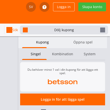
SV
Logga in
Skapa konto
English
Svenska
Sök
Dölj kupong
Kupong
Öppna spel
MPIONSHIP
BUNDESLIGA
SUPERETTAN
EFOOTBALL
TENNIS
FOTBOLL
Singel
Kombination
System
CONFERENCE LEAGUE
JUPILER
Ajax
Cl
Shelbourne
KV
Du behöver minst 1 val i din kupong för att lägga ett
spel.
Att kvalificera sig
Matchresul
Ajax
Shelbourne
Club 
1.05
8.00
1.
Logga in för att lägga spel