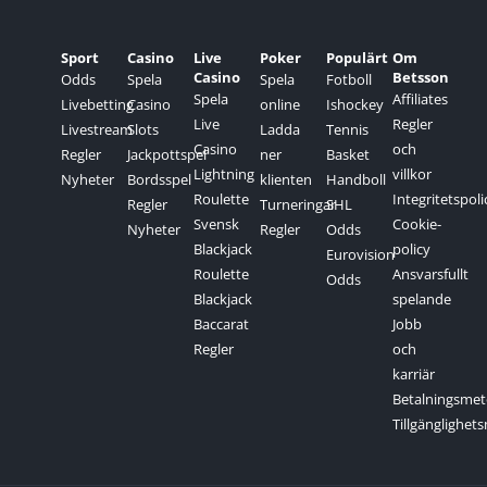
Några konkreta tips som du kan ta del av när du vill spela på odds är bland
annat att:
Se vilken form laget är i
. Inför en kommande match bör du ta en extra
Sport
Casino
Live
Poker
Populärt
Om
titt på lagets form. Har de presterat bra de senaste dagarna? Verkar
spelarna vara i bra form? Saknas någon av de bästa spelarna? Osv. Ett
Casino
Betsson
Odds
Spela
Spela
Fotboll
lag som är i toppform kommer prestera bättre än ett lag som har haft
Spela
Affiliates
Livebetting
det kämpigt.
Casino
online
Ishockey
Live
Regler
Livestream
Slots
Ladda
Tennis
Spelar laget på hemma- eller bortaplan?
Se hur laget du vill satsa på
har presterat tidigare när de spelat på hemmaplan gentemot när de har
Casino
och
Regler
Jackpottspel
ner
Basket
spelat borta. Vissa lag presterar bra oavsett vart de spelar medan andra
Lightning
villkor
inte gör det. Och vissa är omöjliga att slå på hemmaplan när de har stöd
Nyheter
Bordsspel
klienten
Handboll
från hemmapubliken.
Roulette
Integritetspoli
Regler
Turneringar
SHL
Spana i olika typer av odds
. Kanske satsar du alltid på samma marknad
och lägger alltid samma typ av bet, du kan då gå miste om en rad olika
Svensk
Cookie-
Nyheter
Regler
Odds
spännande odds-alternativ som du eventuellt kan vinna på. Spana in alla
Blackjack
policy
olika odds som Betsson erbjuder!
Eurovision
Roulette
Ansvarsfullt
Odds
Hur spelar jag på odds?
Blackjack
spelande
Baccarat
Jobb
Genom att gå in på vår sajt och sportsbook får du tillgång till alla aktuella odds
online som uppdateras löpande. Det är enkelt att registrera dig och tack vare
Regler
och
moderna betallösningar kan vi också erbjuda trygghet i att allt funkar som du vill
karriär
att det ska göra när du lägger dina spel.
Betalningsme
Villkor
Tillgänglighe
Det är viktigt med schyssta villkor för dig som vill hitta bra odds och det ska
säkerställas från vår första kontakt och under hela din tid som spelare hos oss.
Det handlar om att ge dig en enkel och förståelig plattform för ditt spel på odds