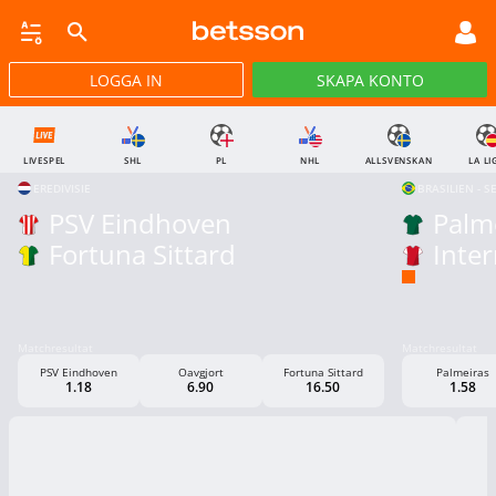
LOGGA IN
SKAPA KONTO
JACKPOTTSPEL
LIVEBET
TRAV OCH GALOPP
POKER
NYHETER
LIVESPEL
SHL
PL
NHL
ALLSVENSKAN
LA LI
EREDIVISIE
BRASILIEN - S
PSV Eindhoven
Palm
Fortuna Sittard
Inter
Matchresultat
Matchresultat
PSV Eindhoven
Oavgjort
Fortuna Sittard
Palmeiras
1.18
6.90
16.50
1.58