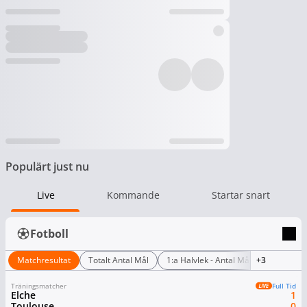
Populärt just nu
Live
Kommande
Startar snart
Fotboll
Matchresultat
Totalt Antal Mål
1:a Halvlek - Antal Mål
+3
Halvtidsre
Träningsmatcher
Full Tid
Elche
1
Toulouse
0