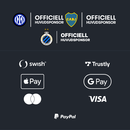
flesta sporter du kan tänka dig. Allt från Handbolls-VM odds till betting på lokala
ligor. Dessutom har vi betting på både nöje och politik, som odds på
Melodifestivalen eller Eurovision till exempel. I Betbuilder kan du bygga dina
egna spel. Vem vinner? Vem blir målskytt? Hur många hörnor blir det?
Kombinationer av spel som sätter extra krydda på matcherna.
Vi är med andra ord en helhetsleverantör som alltid strävar efter att erbjuda
odds på de matcher och tävlingar du söker. Vår sportsbook ska finnas där du
finns och alltid vara uppdaterad med bra odds, men också olika typer av spel. Du
kan dessutom hitta alla matcher och odds i vår
betting app
.
Liveodds
En av de största fördelarna med online-spel är ju att du kan följa vår live-stream.
Liveodds finner du varje dag och det kan handla om alltifrån snooker till hockey i
SHL. Du kan spela på resultat, vinnare men också på antalet mål i en
fotbollsmatch. Allt medan matchen pågår.
Spel och oddstips
Bra betting handlar lika mycket om spänning i nuet som att gå på djupet och
analysera. Hos oss på Betsson kan du följa livestreamen och agera på liveodds
direkt, men också gå på djupet genom att läsa på om statistik, analysera speltips
från våra experter samt ibland även läsa på om fotbollsklubbar eller Wimbledon-
vinnare genom tiderna på vår blogg.
Spel- och oddstips handlar ju om en större passion till en klubb, sport eller varför
inte ett riksdagsval. Du ska kunna växla mellan en djupdykning i lottningen av EM
i fotboll till vem som gör nästa mål i Superettan. Det är just den kombinationen
som fascinerat spelare genom alla tider och en självklarhet för oss på Betsson.