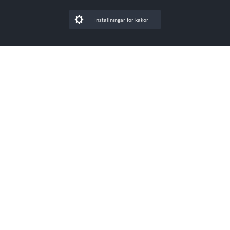
Inställningar för kakor