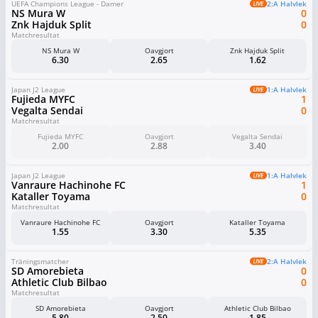
UEFA Champions League - Damer
2:a Halvlek
NS Mura W
0
Znk Hajduk Split
0
Matchresultat
NS Mura W
Oavgjort
Znk Hajduk Split
6.30
2.65
1.62
Japan J2 League
1:a Halvlek
Fujieda MYFC
1
Vegalta Sendai
0
Matchresultat
Fujieda MYFC
Oavgjort
Vegalta Sendai
2.00
2.88
3.40
Japan J2 League
1:a Halvlek
Vanraure Hachinohe FC
1
Kataller Toyama
0
Matchresultat
Vanraure Hachinohe FC
Oavgjort
Kataller Toyama
1.55
3.30
5.35
Träningsmatcher
2:a Halvlek
SD Amorebieta
0
Athletic Club Bilbao
0
Matchresultat
SD Amorebieta
Oavgjort
Athletic Club Bilbao
5.80
2.50
1.85