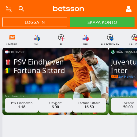
LOGGA IN
SKAPA KONTO
JACKPOTTSPEL
LIVEBET
TRAV OCH GALOPP
POKER
NYHETER
LIVESPEL
SHL
PL
NHL
ALLSVENSKAN
LA LI
EREDIVISIE
TRÄNINGSMA
PSV Eindhoven
Juventu
Fortuna Sittard
Inter
2:a Halvlek
Matchresultat
Matchresultat
PSV Eindhoven
Oavgjort
Fortuna Sittard
Juventus
1.18
6.90
16.50
50.00