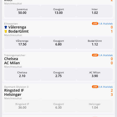
Matchresultat
Juventus
Oavgjort
Inter
50.00
13.00
1.02
Eliteserien
1:a Halvlek
Vålerenga
0
Bodø/Glimt
1
Matchresultat
Vålerenga
Oavgjort
Bodø/Glimt
17.50
6.80
1.12
Träningsmatcher
1:a Halvlek
Chelsea
0
AC Milan
0
Matchresultat
Chelsea
Oavgjort
AC Milan
2.10
2.75
3.90
Danmark Division 3
2:a Halvlek
Ringsted IF
2
Helsingør
3
Matchresultat
Ringsted IF
Oavgjort
Helsingør
36.00
6.30
1.04