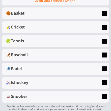
Gå till alla Fotboll Livespel
Basket
Cricket
Tennis
Baseboll
Padel
Ishockey
Snooker
Resultat och annan information som visas på sajten (t.ex. tid och målgörare) visas
endast i referenssyfte. Vi kan inte garantera att denna information är korrekt.