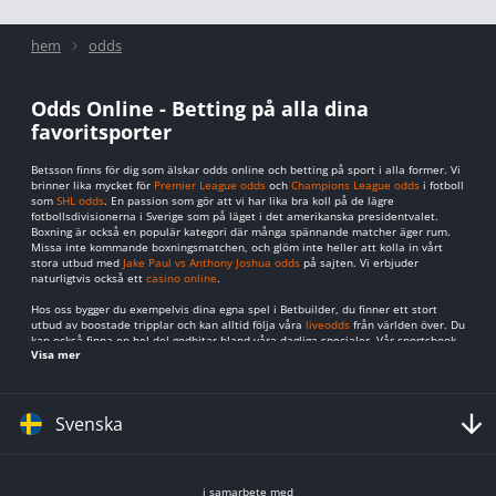
hem
odds
Odds Online - Betting på alla dina
favoritsporter
Betsson finns för dig som älskar odds online och betting på sport i alla former. Vi
brinner lika mycket för
Premier League odds
och
Champions League odds
i fotboll
som
SHL odds
. En passion som gör att vi har lika bra koll på de lägre
fotbollsdivisionerna i Sverige som på läget i det amerikanska presidentvalet.
Boxning är också en populär kategori där många spännande matcher äger rum.
Missa inte kommande boxningsmatchen, och glöm inte heller att kolla in vårt
stora utbud med
Jake Paul vs Anthony Joshua odds
på sajten. Vi erbjuder
naturligtvis också ett
casino online
.
Hos oss bygger du exempelvis dina egna spel i Betbuilder, du finner ett stort
utbud av boostade tripplar och kan alltid följa våra
liveodds
från världen över. Du
kan också finna en hel del godbitar bland våra dagliga specialer. Vår sportsbook
Visa mer
siktar att på att vara heltäckande på samma sätt som vi finns på de flesta
marknader.
Varför spela på odds online hos Betsson?
Svenska
Erfarenhet har betydelse och det är något vi på Betsson har sedan 50 år tillbaka.
En erfarenhet som ger kunskap och i sin tur ett stort utbud. Inom exempelvis
fotboll odds
sträcker sig vårt utbud från lägre divisioner i Sverige till Champions
League odds och andra stora turneringar, men vi erbjuder odds inom de allra
i samarbete med