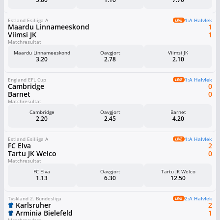
Estland Esiliiga A
1:a Halvlek
Maardu Linnameeskond
1
Viimsi JK
1
Matchresultat
Maardu Linnameeskond
Oavgjort
Viimsi JK
3.20
2.78
2.10
England EFL Cup
1:a Halvlek
Cambridge
0
Barnet
0
Matchresultat
Cambridge
Oavgjort
Barnet
2.20
2.45
4.20
Estland Esiliiga A
1:a Halvlek
FC Elva
2
Tartu JK Welco
0
Matchresultat
FC Elva
Oavgjort
Tartu JK Welco
1.13
6.30
12.50
Tyskland 2. Bundesliga
2:a Halvlek
Karlsruher
2
Arminia Bielefeld
1