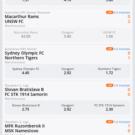
Australien NPL Damer Reserver
2:a Halvlek
Macarthur Rams
0
UNSW FC
2
Matchresultat
Macarthur Rams
Oavgjort
UNSW FC
43.00
5.80
1.06
Australien NPL Damer
2:a Halvlek
Sydney Olympic FC
0
Northern Tigers
1
Matchresultat
Sydney Olympic FC
Oavgjort
Northern Tigers
4.40
2.92
1.72
Slovakien 2. Liga
1:a Halvlek
Slovan Bratislava B
0
FC STK 1914 Samorin
0
Matchresultat
Slovan Bratislava B
Oavgjort
FC STK 1914 Samorin
2.75
2.92
2.30
Slovakien 3. Liga
1:a Halvlek
MFK Ruzomberok II
1
MSK Namestovo
0