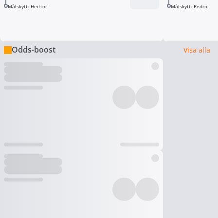
Målskytt: Heittor
Målskytt: Pedro
Matchresultat: Palmeiras
Matchresultat: Fla
Odds-boost
Visa alla
3.81
Totalt antal skott på mål för Palmeiras: Över 5.5
Totalt antal mål: Öv
Totalt antal kort för Internacional: Över 2.5
Totalt antal skott p
Matchresultat: Palmeiras
Matchresultat: Fla
4.29
Målskytt: Heittor
Målskytt: Joao Cam
Totalt antal hörnor: Över 10.5
Totalt antal hörnor: