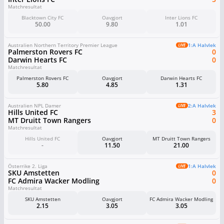
Matchresultat
Blacktown City FC
Oavgjort
Inter Lions FC
50.00
9.80
1.01
Australien Northern Territory Premier League
1:a Halvlek
Palmerston Rovers FC
0
Darwin Hearts FC
0
Matchresultat
Palmerston Rovers FC
Oavgjort
Darwin Hearts FC
5.80
4.85
1.31
Australien NPL Damer
2:a Halvlek
Hills United FC
3
MT Druitt Town Rangers
0
Matchresultat
Hills United FC
Oavgjort
MT Druitt Town Rangers
-
11.50
21.00
Österrike 2. Liga
1:a Halvlek
SKU Amstetten
0
FC Admira Wacker Modling
0
Matchresultat
SKU Amstetten
Oavgjort
FC Admira Wacker Modling
2.15
3.05
3.05