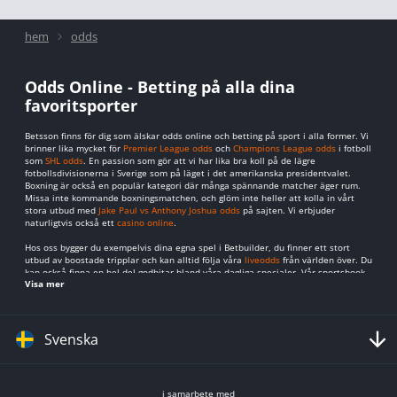
hem
odds
Odds Online - Betting på alla dina
favoritsporter
Betsson finns för dig som älskar odds online och betting på sport i alla former. Vi
brinner lika mycket för
Premier League odds
och
Champions League odds
i fotboll
som
SHL odds
. En passion som gör att vi har lika bra koll på de lägre
fotbollsdivisionerna i Sverige som på läget i det amerikanska presidentvalet.
Boxning är också en populär kategori där många spännande matcher äger rum.
Missa inte kommande boxningsmatchen, och glöm inte heller att kolla in vårt
stora utbud med
Jake Paul vs Anthony Joshua odds
på sajten. Vi erbjuder
naturligtvis också ett
casino online
.
Hos oss bygger du exempelvis dina egna spel i Betbuilder, du finner ett stort
utbud av boostade tripplar och kan alltid följa våra
liveodds
från världen över. Du
kan också finna en hel del godbitar bland våra dagliga specialer. Vår sportsbook
Visa mer
siktar att på att vara heltäckande på samma sätt som vi finns på de flesta
marknader.
Varför spela på odds online hos Betsson?
Svenska
Erfarenhet har betydelse och det är något vi på Betsson har sedan 50 år tillbaka.
En erfarenhet som ger kunskap och i sin tur ett stort utbud. Inom exempelvis
fotboll odds
sträcker sig vårt utbud från lägre divisioner i Sverige till Champions
League odds och andra stora turneringar, men vi erbjuder odds inom de allra
i samarbete med