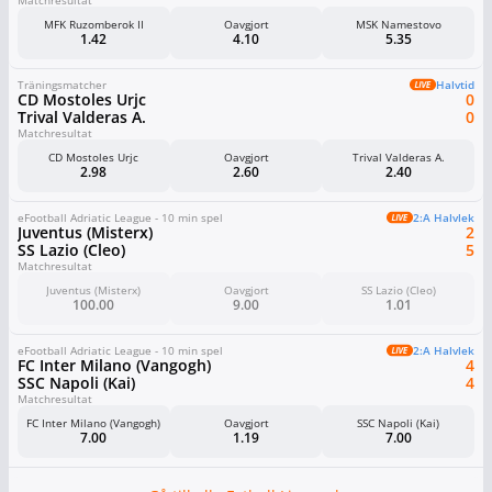
Matchresultat
MFK Ruzomberok II
Oavgjort
MSK Namestovo
1.42
4.10
5.35
Träningsmatcher
Halvtid
CD Mostoles Urjc
0
Trival Valderas A.
0
Matchresultat
CD Mostoles Urjc
Oavgjort
Trival Valderas A.
2.98
2.60
2.40
eFootball Adriatic League - 10 min spel
2:a Halvlek
Juventus (Misterx)
2
SS Lazio (Cleo)
5
Matchresultat
Juventus (Misterx)
Oavgjort
SS Lazio (Cleo)
100.00
9.00
1.01
eFootball Adriatic League - 10 min spel
2:a Halvlek
FC Inter Milano (Vangogh)
4
SSC Napoli (Kai)
4
Matchresultat
FC Inter Milano (Vangogh)
Oavgjort
SSC Napoli (Kai)
7.00
1.19
7.00