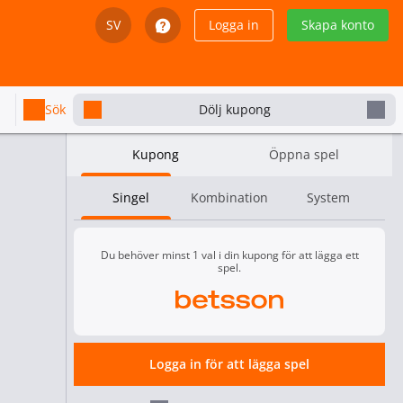
SV
Logga in
Skapa konto
English
Svenska
Sök
Dölj kupong
Kupong
Öppna spel
MPIONSHIP
BUNDESLIGA
SUPERETTAN
EFOOTBALL
TENNIS
FOTBOLL
Singel
Kombination
System
JUPILER LEAGUE
EREDIVIS
Westerlo
AZ A
Union St Gilloise
ADO 
Du behöver minst 1 val i din kupong för att lägga ett
spel.
Matchresultat
Matchresul
l
Westerlo
Oavgjort
Union St Gilloise
AZ Al
4.60
3.65
1.75
1.
Logga in för att lägga spel