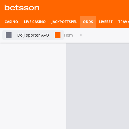
CASINO
LIVE CASINO
JACKPOTTSPEL
ODDS
LIVEBET
TRAV
Dölj sporter A–Ö
Hem
>
Hem
LIVESPEL
SHL
PL
Livespel
EREDIVISIE
PSV Eindhoven
Startar snart
Fortuna Sittard
Spelhistorik
Inställningar
Matchresultat
PSV Eindhoven
Oavgjort
1.19
6.90
Odds-boost