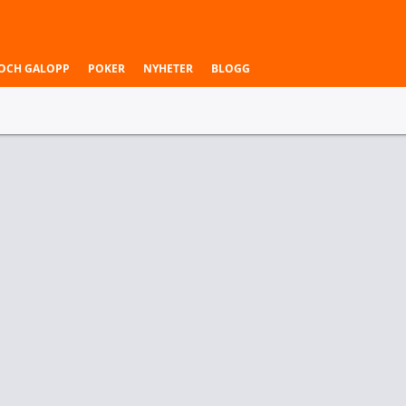
 OCH GALOPP
POKER
NYHETER
BLOGG
NHL
ALLSVENSKAN
LA LIGA
SERIE A
NFL
CHA
BRASILIEN - SERIE A
Palmeiras
Internacional
Matchresultat
Fortuna Sittard
Palmeiras
Oavgjort
Internaciona
14.50
1.58
3.70
5.90