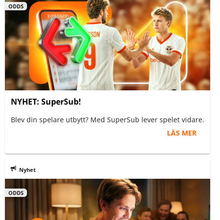
ODDS
NYHET: SuperSub!
Blev din spelare utbytt? Med SuperSub lever spelet vidare.
LÄS MER
Nyhet
ODDS