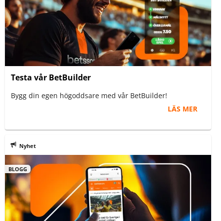
Testa vår BetBuilder
Bygg din egen högoddsare med vår BetBuilder!
LÄS MER
Nyhet
BLOGG