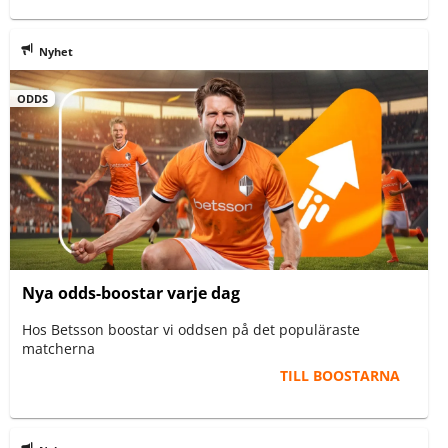
Nyhet
ODDS
Nya odds-boostar varje dag
Hos Betsson boostar vi oddsen på det populäraste
matcherna
TILL BOOSTARNA