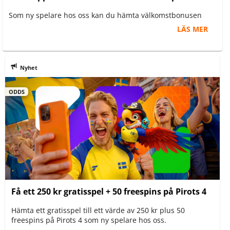
Som ny spelare hos oss kan du hämta välkomstbonusen
LÄS MER
Nyhet
ODDS
Få ett 250 kr gratisspel + 50 freespins på Pirots 4
Hämta ett gratisspel till ett värde av 250 kr plus 50
freespins på Pirots 4 som ny spelare hos oss.