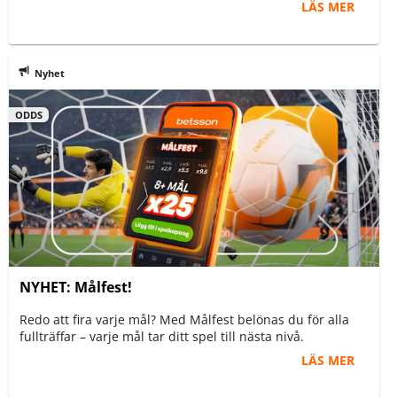
LÄS MER
Nyhet
ODDS
NYHET: Målfest!
Redo att fira varje mål? Med Målfest belönas du för alla
fullträffar – varje mål tar ditt spel till nästa nivå.
LÄS MER