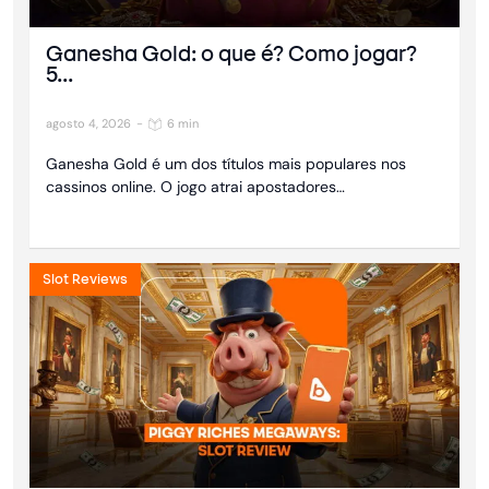
Ganesha Gold: o que é? Como jogar?
5...
agosto 4, 2026
-
6 min
Ganesha Gold é um dos títulos mais populares nos
cassinos online. O jogo atrai apostadores…
Slot Reviews