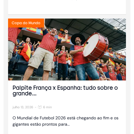
Copa do Mundo
Palpite França x Espanha: tudo sobre o
grande...
julho 13, 2026
-
6 min
O Mundial de Futebol 2026 está chegando ao fim e os
gigantes estão prontos para…