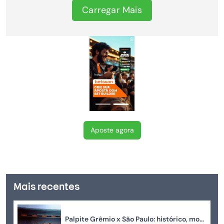
Carregar Mais
Aposte agora
+18
Mais recentes
Palpite Grêmio x São Paulo: histórico, momento atual, estatísticas e odds