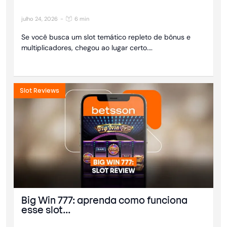
julho 24, 2026
-
6 min
Se você busca um slot temático repleto de bônus e
multiplicadores, chegou ao lugar certo.…
Slot Reviews
Big Win 777: aprenda como funciona
esse slot...