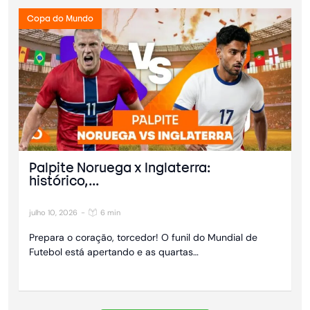
Copa do Mundo
Palpite Noruega x Inglaterra:
histórico,...
julho 10, 2026
-
6 min
Prepara o coração, torcedor! O funil do Mundial de
Futebol está apertando e as quartas…