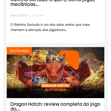
mecânicas...
julho 27, 2026
-
7 min
O Ratinho Sortudo é um dos slots online que mais
chamam a atenção dos jogadores…
Slot Reviews
Dragon Hatch: review completa do jogo
do...